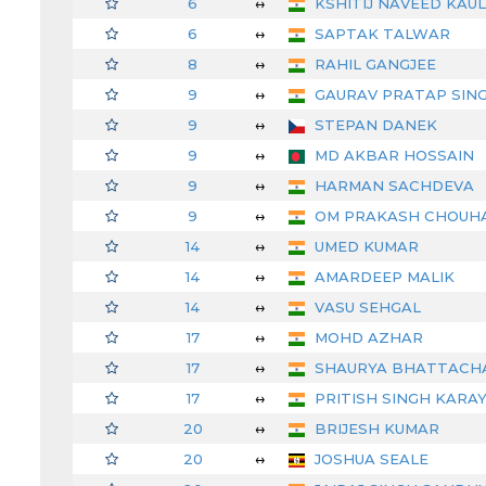
6
↔
KSHITIJ NAVEED KAUL
6
↔
SAPTAK TALWAR
8
↔
RAHIL GANGJEE
9
↔
GAURAV PRATAP SIN
9
↔
STEPAN DANEK
9
↔
MD AKBAR HOSSAIN
9
↔
HARMAN SACHDEVA
9
↔
OM PRAKASH CHOUH
14
↔
UMED KUMAR
14
↔
AMARDEEP MALIK
14
↔
VASU SEHGAL
17
↔
MOHD AZHAR
17
↔
SHAURYA BHATTACH
17
↔
PRITISH SINGH KARA
20
↔
BRIJESH KUMAR
20
↔
JOSHUA SEALE