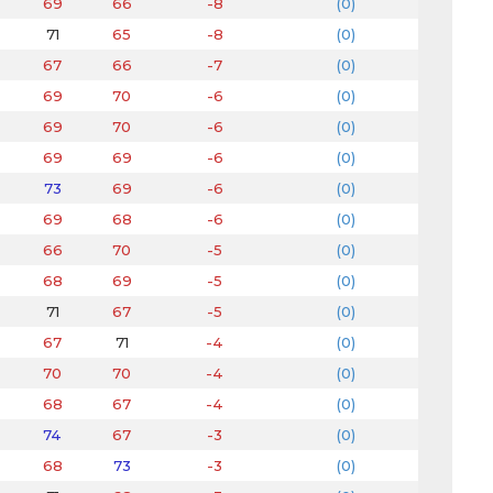
69
66
-8
(0)
71
65
-8
(0)
67
66
-7
(0)
69
70
-6
(0)
69
70
-6
(0)
69
69
-6
(0)
73
69
-6
(0)
69
68
-6
(0)
66
70
-5
(0)
68
69
-5
(0)
71
67
-5
(0)
67
71
-4
(0)
70
70
-4
(0)
68
67
-4
(0)
74
67
-3
(0)
68
73
-3
(0)