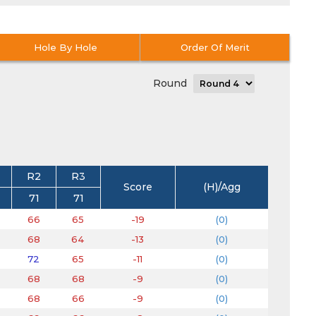
Hole By Hole
Order Of Merit
Round
R2
R3
Score
(H)/Agg
71
71
66
65
-19
(0)
68
64
-13
(0)
72
65
-11
(0)
68
68
-9
(0)
68
66
-9
(0)