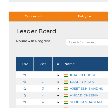
Course Info
Entry List
Leader Board
Round 4 In Progress
Fav
Pos
↕
Name
1
↔
KHALIN H JOSHI
2
↔
RASHID KHAN
3
↔
AJEETESH SANDHU
4
↔
ANGAD CHEEMA
4
↔
SHUBHAM JAGLAN