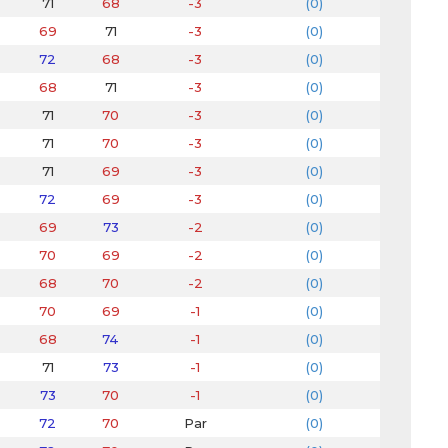
71
68
-3
(0)
69
71
-3
(0)
72
68
-3
(0)
68
71
-3
(0)
71
70
-3
(0)
71
70
-3
(0)
71
69
-3
(0)
72
69
-3
(0)
69
73
-2
(0)
70
69
-2
(0)
68
70
-2
(0)
70
69
-1
(0)
68
74
-1
(0)
71
73
-1
(0)
73
70
-1
(0)
72
70
Par
(0)